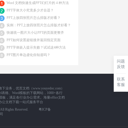
Word 文档快速生成PPT幻灯片的 4 种方法
PPT字体大小究竟多少才合适？
PPT上放四张照片怎么排版才好看？
实例：PPT上放四张照片怎么排版才好看？
快速统一图片大小让PPT的页面更整齐
PPT如何设置超链接并返回指定页面
PPT字体嵌入提示失败？试试这4种方法
PPT图片单边虚化你知道吗？
问题
反馈
联系
客服
，优页文档（www.youyedoc.com）
l表格、Word模板的下载网站，1000+各行
板，满足各行业办公需求。海量office文档
办公文档下载一站式服务平台
m. All Rights Reserved.
粤ICP备
司