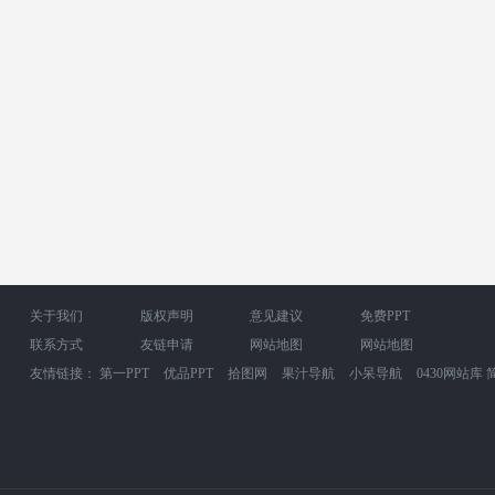
关于我们
版权声明
意见建议
免费PPT
联系方式
友链申请
网站地图
网站地图
友情链接：
第一PPT
优品PPT
拾图网
果汁导航
小呆导航
0430网站库