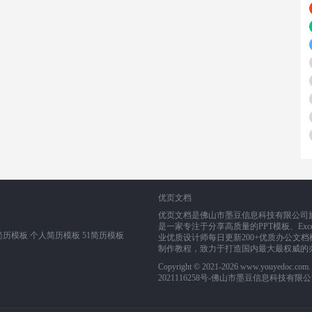
优页文档
优页文档是佛山市墨豆信息科技有限公司旗下业务
是一家专注于分享高质量的PPT模板、Exce
简历模板
个人简历模板
51简历模板
业优质设计师每日更新200+优质办公文档模
制作教程，致力于打造国内最大最权威的
Copyright © 2021-2026 www.youyedoc.co
2021116258号
-佛山市墨豆信息科技有限公