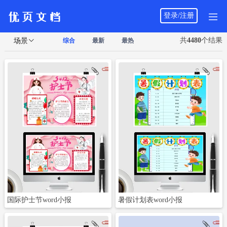
登录/注册
共
4480
个结果
场景
综合
最新
最热
立即下载
立即下载
国际护士节word小报
暑假计划表word小报