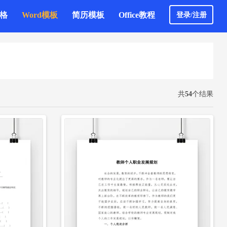
表格
Word模板
简历模板
Office教程
登录/注册
立即下载
共
54
个结果