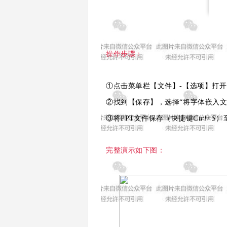
操作步骤：
①点击菜单栏【文件】-【选项】打开【P
②找到【保存】，选择“将字体嵌入文
Ctrl+S
③将PPT文件保存（快捷键
）
完整演示如下图：