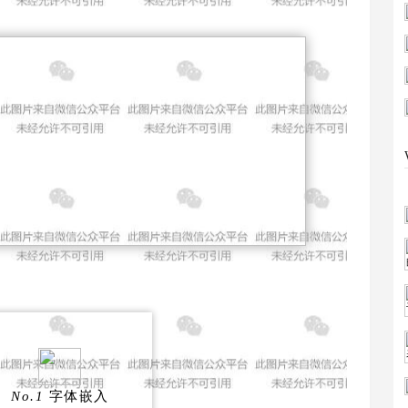
No.1
字体嵌入