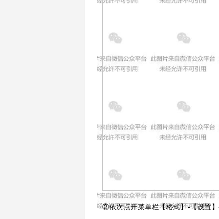
②依次点开菜单栏【格式】-【设置】