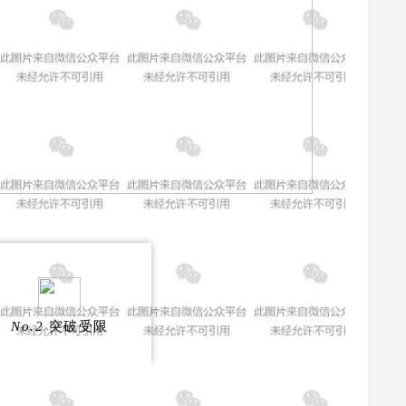
No.2
突破受限