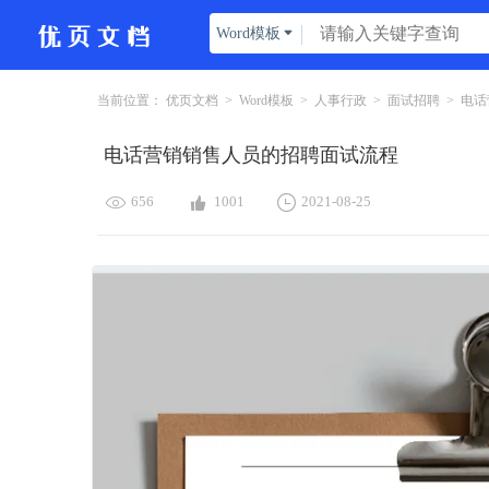
Word模板

当前位置：
优页文档
>
Word模板
>
人事行政
>
面试招聘
>
电话
电话营销销售人员的招聘面试流程



656
1001
2021-08-25