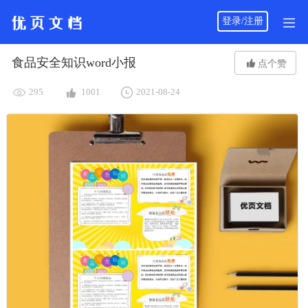
登录/注册
食品安全知识word小报

点个赞



295
1001
2021-08-24