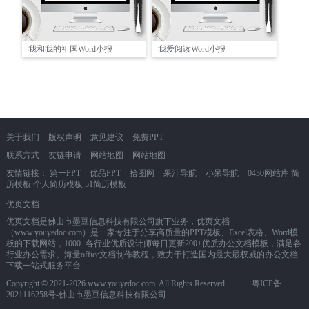
我和我的祖国Word小报
我爱阅读Word小报
关于我们
版权声明
意见建议
免费PPT
联系方式
友链申请
网站地图
网站地图
友情链接：
第一PPT
优品PPT
拾图网
果汁导航
小呆导航
0430网站库
简
历模板
个人简历模板
51简历模板
优页文档
优页文档是佛山市墨豆信息科技有限公司旗下业务，优页文档
（www.youyedoc.com）是一家专注于分享高质量的PPT模板、Excel表格、Word模
板的下载网站，1000+各行业优质设计师每日更新200+优质办公文档模板，满足各
行业办公需求。海量office文档制作教程，致力于打造国内最大最权威的办公文档
下载一站式服务平台
Copyright © 2021-2026 www.youyedoc.com. All Rights Reserved.
粤ICP备
2021116258号
-佛山市墨豆信息科技有限公司