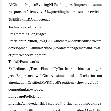
AIChatbotProject:ByusingNLPtechniques,Iimprovedcustome
rresponseefficiencyby45%,providingbettercustomerservice.
第四章Skills&Competence
Technical&SoftSkills
ProgrammingLanguages
ProficientinPython,Java,C++,whicharewidelyusedinsoftware
development.FamiliarwithSQLfordatamanagementandJavaS
criptforwebdevelopment.
Tools&Frameworks
SkilledinusingTensorFlowandPyTorchformachinelearningpro
jects.ExperiencedwithGitforversioncontrolandDockerforcont
ainerization.CertifiedAWSCloudPractitioner,showingcloud-
computingknowledge.
LanguageProficiency
English:AchievedanIELTSscoreof7.5,fluentinbothspeakinga
ndwriting,facilitatinginternationalcommunication.Mandarin: