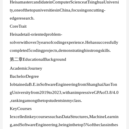
HeisamastercandidateinComputerScienceatTsinghuaUniversi
ty,oneofthetopuniversitiesinChina,focusingoncutting-
edgeresearch.
CoreTrait
Heisadetail-orientedproblem-
solverwithover3yearsofcodingexperience.Hehassuccessfully
completed5codingprojects,demonstratinghisstrongskills.
第二章EducationalBackground
AcademicJourney
BachelorDegree
IobtainedaB.E.inSoftwareEngineeringfromShanghaiJiaoTon
gUniversityfrom2019to2023,withanimpressiveGPAof3.8/4.0
,rankingamongthetopstudentsinmyclass.
KeyCourses
IexcelledinkeycoursessuchasDataStructures,MachineLearnin
g,andSoftwareEngineering,beinginthetop5%oftheclassinthes