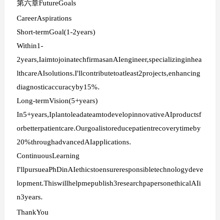
第六章FutureGoals
CareerAspirations
Short-termGoal(1-2years)
Within1-
2years,IaimtojoinatechfirmasanAIengineer,specializinginhea
lthcareAIsolutions.I'llcontributetoatleast2projects,enhancing
diagnosticaccuracyby15%.
Long-termVision(5+years)
In5+years,IplantoleadateamtodevelopinnovativeAIproductsf
orbetterpatientcare.Ourgoalistoreducepatientrecoverytimeby
20%throughadvancedAIapplications.
ContinuousLearning
I'llpursueaPhDinAIethicstoensureresponsibletechnologydeve
lopment.Thiswillhelpmepublish3researchpapersonethicalAIi
n3years.
ThankYou