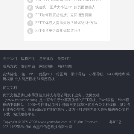
快速统一图片大小让PPT的页面更整齐
PPT如何设置超链接并返回指定页面
PPT字体嵌入提示失败？试试这4种方法
PPT图片单边虚化你知道吗？
关于我们
版权声明
意见建议
免费PPT
联系方式
友链申请
网站地图
网站地图
友情链接：
第一PPT
优品PPT
拾图网
果汁导航
小呆导航
0430网站库
简
历模板
个人简历模板
51简历模板
优页文档
优页文档是佛山市墨豆信息科技有限公司旗下业务，优页文档
（www.youyedoc.com）是一家专注于分享高质量的PPT模板、Excel表格、Word模
板的下载网站，1000+各行业优质设计师每日更新200+优质办公文档模板，满足各
行业办公需求。海量office文档制作教程，致力于打造国内最大最权威的办公文档
下载一站式服务平台
Copyright © 2021-2026 www.youyedoc.com. All Rights Reserved.
粤ICP备
2021116258号
-佛山市墨豆信息科技有限公司