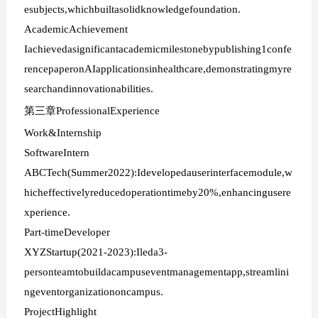
esubjects,whichbuiltasolidknowledgefoundation.
AcademicAchievement
Iachievedasignificantacademicmilestonebypublishing1confe
rencepaperonAIapplicationsinhealthcare,demonstratingmyre
searchandinnovationabilities.
第三章ProfessionalExperience
Work&Internship
SoftwareIntern
ABCTech(Summer2022):Idevelopedauserinterfacemodule,w
hicheffectivelyreducedoperationtimeby20%,enhancingusere
xperience.
Part-timeDeveloper
XYZStartup(2021-2023):Ileda3-
personteamtobuildacampuseventmanagementapp,streamlini
ngeventorganizationoncampus.
ProjectHighlight