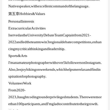
Nativespeaker,withexcellentcommandofthelanguage.
第五章Hobbies&Values
PersonalInterests
ExtracurricularActivities
IservedastheUniversityDebateTeamCaptainfrom2021-
2022andledtheteamtowin3regionaldebatecompetitions,enhan
cingmycriticalthinkingandleadership.
Sports&Arts
I'manamateurphotographerwithover5kfollowersonInstagram.
Also,Ienjoyhikingonweekends,whichhelpsmerelaxandfindin
spirationforphotography.
VolunteerWork
From2020-
2023,Itaughtcodingtounderprivilegedstudents.Thereweremor
ethan100participants,andI'mgladtocontributetotheirgrowth.