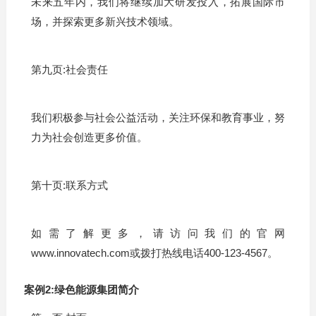
未来五年内，我们将继续加大研发投入，拓展国际市
场，并探索更多新兴技术领域。
第九页:社会责任
我们积极参与社会公益活动，关注环保和教育事业，努
力为社会创造更多价值。
第十页:联系方式
如需了解更多，请访问我们的官网
www.innovatech.com或拨打热线电话400-123-4567。
案例2:绿色能源集团简介