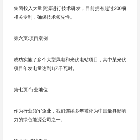
集团投入大量资源进行技术研发，目前拥有超过200项
相关专利，确保技术领先性。
第六页:项目案例
成功实施了多个大型风电和光伏电站项目，其中某光伏
项目年发电量达到1亿千瓦时。
第七页:行业地位
作为行业领军企业，我们连续多年被评为中国最具影响
力的绿色能源公司之一。