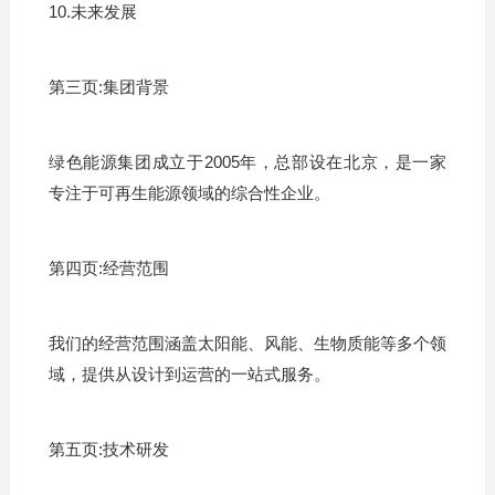
10.未来发展
第三页:集团背景
绿色能源集团成立于2005年，总部设在北京，是一家
专注于可再生能源领域的综合性企业。
第四页:经营范围
我们的经营范围涵盖太阳能、风能、生物质能等多个领
域，提供从设计到运营的一站式服务。
第五页:技术研发