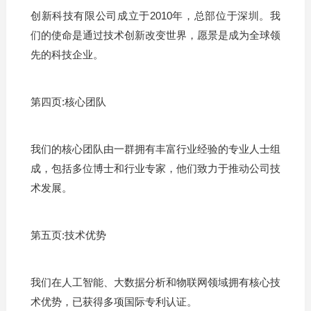
创新科技有限公司成立于2010年，总部位于深圳。我
们的使命是通过技术创新改变世界，愿景是成为全球领
先的科技企业。
第四页:核心团队
我们的核心团队由一群拥有丰富行业经验的专业人士组
成，包括多位博士和行业专家，他们致力于推动公司技
术发展。
第五页:技术优势
我们在人工智能、大数据分析和物联网领域拥有核心技
术优势，已获得多项国际专利认证。