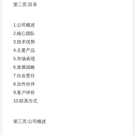
第二页:目录
1.公司概述
2.核心团队
3.技术优势
4.主要产品
5.市场表现
6.发展战略
7.社会责任
8.合作伙伴
9.客户评价
10.联系方式
第三页:公司概述