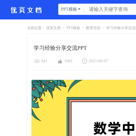
PPT模板

当前位置：
优页文档
>
PPT模板
>
教育培训
>
学习经验分享交流PP
学习经验分享交流PPT



941
1001
2021-06-07