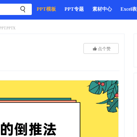

PPT模板
PPT专题
素材中心
Excel
T.PPTX

点个赞