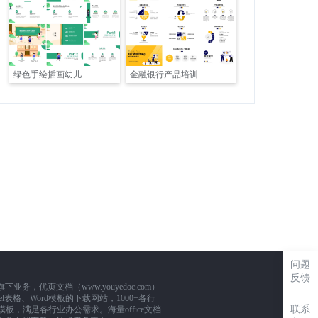
绿色手绘插画幼儿园家长会PPT
金融银行产品培训推广PPT
问题
反馈
，优页文档（www.youyedoc.com）
l表格、Word模板的下载网站，1000+各行
联系
板，满足各行业办公需求。海量office文档