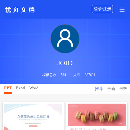
登录/注册
JOJO
立即下载
立即下载
模板总数 ：534
人气 ：887691
PPT
Excel
Word
推荐
最新
最热