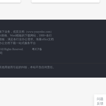
，优页文档（www.youyedoc.com）
l表格、Word模板的下载网站，1000+各行
板，满足各行业办公需求。海量office文档
办公文档下载一站式服务平台
m. All Rights Reserved.
粤ICP备
司
其他用途而引起的纠纷，本站不负任何责任。
问题
反馈