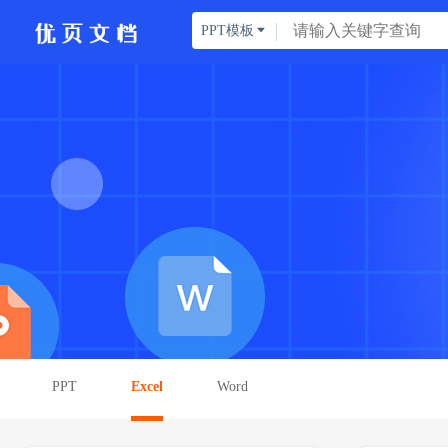
PPT模板

PPT
Excel
Word