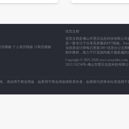
优页文档
优页文档是佛山市墨豆信息科技有限公司旗下业务
是一家专注于分享高质量的PPT模板、Exce
简历模板
个人简历模板
51简历模板
业优质设计师每日更新200+优质办公文档模
制作教程，致力于打造国内最大最权威的
Copyright © 2021-2026 www.youyedoc.co
2021116258号
-佛山市墨豆信息科技有限公
有，请勿用于商业用途，如果用于商业用途请联系作者，如果因为您将本站资源用于