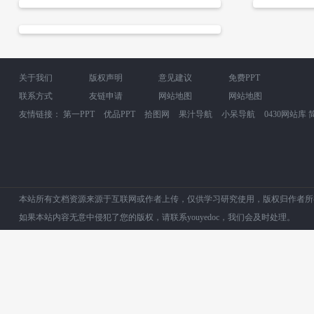
关于我们
版权声明
意见建议
免费PPT
联系方式
友链申请
网站地图
网站地图
友情链接：
第一PPT
优品PPT
拾图网
果汁导航
小呆导航
0430网站库
本站所有文档资源来源于互联网或作者上传，仅供学习研究使用，版权归作者所
如果本站内容无意中侵犯了您的版权，请联系youyedoc，我们会及时处理。