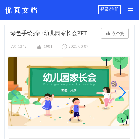
登录/注册
绿色手绘插画幼儿园家长会PPT

点个赞



1342
1001
2021-06-07