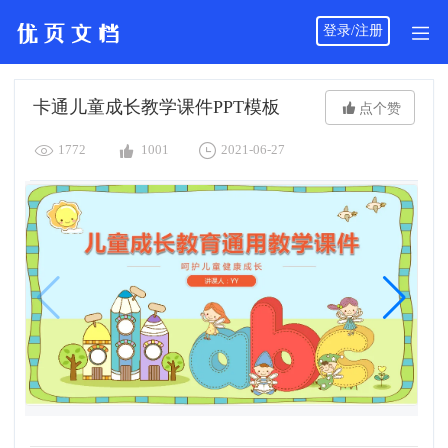
登录/注册
卡通儿童成长教学课件PPT模板

点个赞



1772
1001
2021-06-27