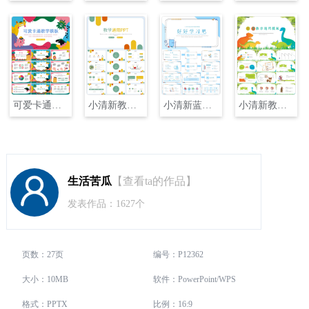
可爱卡通小怪兽教学PPT
小清新教学通用PPT
小清新蓝色教学通用PPT
小清新教育教学通用PPT
生活苦瓜
【查看ta的作品】
发表作品：1627个
页数：27页
编号：P12362
大小：10MB
软件：PowerPoint/WPS
格式：PPTX
比例：16:9