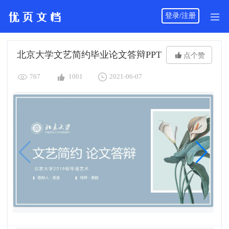
登录/注册
北京大学文艺简约毕业论文答辩PPT

点个赞



767
1001
2021-06-07