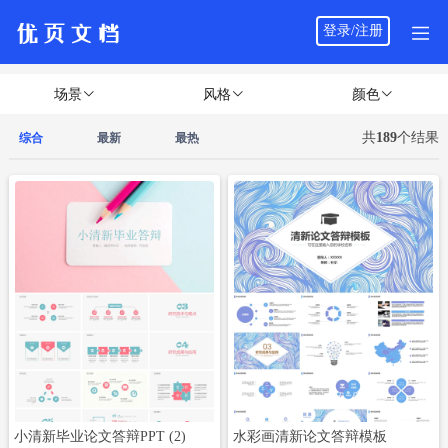
登录/注册
立即下载
立即下载
场景
风格
颜色
共
189
个结果
综合
最新
最热
立即下载
立即下载
小清新毕业论文答辩PPT (2)
水彩画清新论文答辩模板