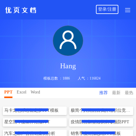
登录/注册
Hang
模板总数 ：1886
人气 ：116824
PPT
Excel
Word
推荐
最新
最热
立即下载
立即下载
马卡龙色系彩虹之梦PPT模板
极简个人简历自我介绍职位竞聘述职PPT
立即下载
立即下载
星空黑年度工作汇报PPT
疫情防控新型冠状病毒预防PPT
立即下载
立即下载
汽车之家广告营销案例分析
销售季度汇报总结PPT模板