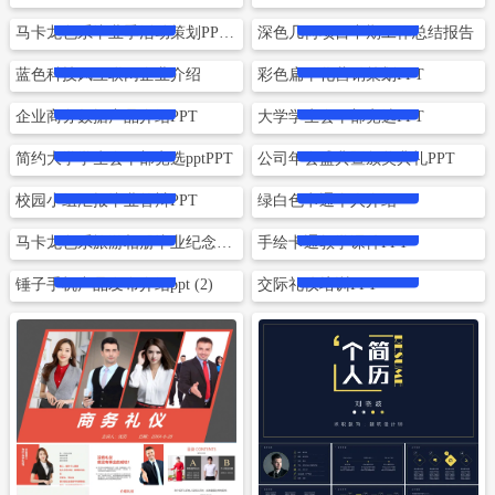
立即下载
立即下载
马卡龙色系毕业季活动策划PPT模板
深色几何项目中期工作总结报告
立即下载
立即下载
蓝色科技风互联网企业介绍
彩色扁平化营销策划PPT
立即下载
立即下载
企业商务数据产品介绍PPT
大学学生会干部竞选PPT
立即下载
立即下载
简约大学学生会干部竞选pptPPT
公司年会盛典暨颁奖典礼PPT
立即下载
立即下载
立即下载
立即下载
校园小组汇报毕业答辩PPT
绿白色卡通个人介绍
立即下载
立即下载
马卡龙色系旅游相册毕业纪念册毕业旅行PPT
手绘卡通教学课件PPT
立即下载
立即下载
锤子手机产品发布介绍ppt (2)
交际礼仪培训PPT
立即下载
立即下载