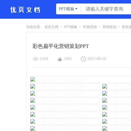
PPT模板

当前位置：
优页文档
>
PPT模板
>
市场营销
>
营销策划
>
彩色扁
彩色扁平化营销策划PPT



1318
1001
2021-09-16