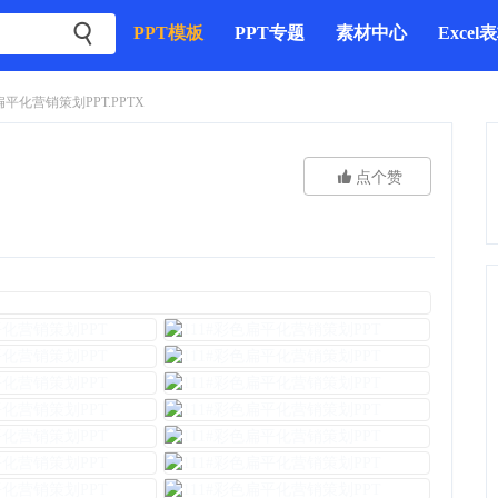

PPT模板
PPT专题
素材中心
Excel
平化营销策划PPT.PPTX

点个赞