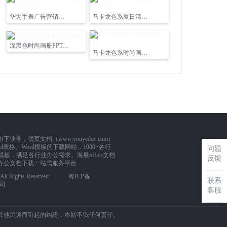
华为手表广告营销案例和广告策划案例
马卡龙色系夏日清新简约PPT模板
深黑色时尚画册PPT模板
马卡龙色系时尚画册PPT模板
，优页文档（www.youyedoc.com）
l表格、Word模板的下载网站，1000+各行
问题
板，满足各行业办公需求。海量office文档
反馈
办公文档下载一站式服务平台
m. All Rights Reserved.
粤ICP备
联系
司
客服
其他用途而引起的纠纷，本站不负任何责任。