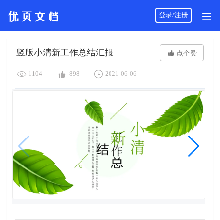
登录/注册
竖版小清新工作总结汇报

点个赞



1104
898
2021-06-06