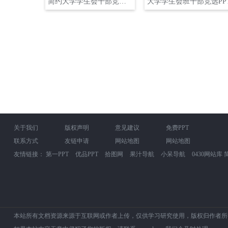
简约大学学生会干部竞选pptPPT
大学学生会班干部竞选PP
关于我们
版权声明
意见建议
免费PPT
联系方式
友链申请
网站地图
网站地图
友情链接：
第一PPT
优品PPT
拾图网
果汁导航
小呆导航
0430网站库
本站所有文档资源来源于互联网或作者上传，仅供学习研究使用，版权归作者所