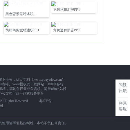
竞聘述职汇报PPT
黑色背景竞聘述职报告PPT
简约商务竞聘述职PPT
竞聘述职报告PPT
，优页文档（www.youyedoc.com）
l表格、Word模板的下载网站，1000+各行
问题
板，满足各行业办公需求。海量office文档
反馈
办公文档下载一站式服务平台
m. All Rights Reserved.
粤ICP备
联系
司
客服
其他用途而引起的纠纷，本站不负任何责任。