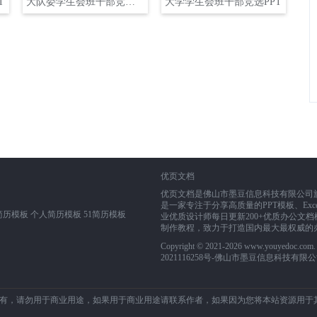
T
大队委学生会班干部竞选PPT
大学学生会班干部竞选PPT
优页文档
优页文档是佛山市墨豆信息科技有限公司旗下业务
是一家专注于分享高质量的PPT模板、Exce
简历模板
个人简历模板
51简历模板
业优质设计师每日更新200+优质办公文档模
制作教程，致力于打造国内最大最权威的
Copyright © 2021-2026 www.youyedoc.co
2021116258号
-佛山市墨豆信息科技有限公
有，请勿用于商业用途，如果用于商业用途请联系作者，如果因为您将本站资源用于