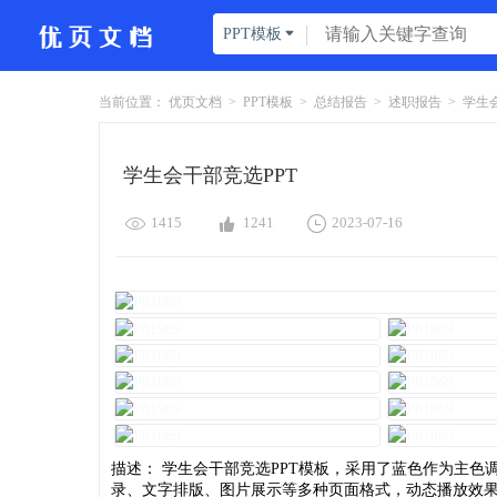
PPT模板

当前位置：
优页文档
>
PPT模板
>
总结报告
>
述职报告
>
学生会
学生会干部竞选PPT



1415
1241
2023-07-16
描述： 学生会干部竞选PPT模板，采用了蓝色作为主色调
录、文字排版、图片展示等多种页面格式，动态播放效