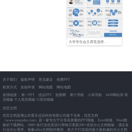
大学学生会主席竞选答辩PPT
关于我们
版权声明
意见建议
免费PPT
联系方式
友链申请
网站地图
网站地图
友情链接：
第一PPT
优品PPT
拾图网
果汁导航
小呆导航
0430网站库
简
历模板
个人简历模板
51简历模板
优页文档
优页文档是佛山市墨豆信息科技有限公司旗下业务，优页文档
（www.youyedoc.com）是一家专注于分享高质量的PPT模板、Excel表格、Word模
板的下载网站，1000+各行业优质设计师每日更新200+优质办公文档模板，满足各
行业办公需求。海量office文档制作教程，致力于打造国内最大最权威的办公文档