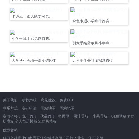
卡通班干部大队委员竞选PPT
粉色卡通小学班干部竞选自我介绍PPT
小学生班干部竞选自我介绍PPT
创意手绘剪纸风小学班干部竞选自我介绍PPT
大学学生会班干部竞选PPT
大学学生会社团招新PPT
关于我们
版权声明
意见建议
免费PPT
联系方式
友链申请
网站地图
网站地图
友情链接：
第一PPT
优品PPT
拾图网
果汁导航
小呆导航
0430网站库
简
历模板
个人简历模板
51简历模板
优页文档
优页文档是佛山市墨豆信息科技有限公司旗下业务，优页文档