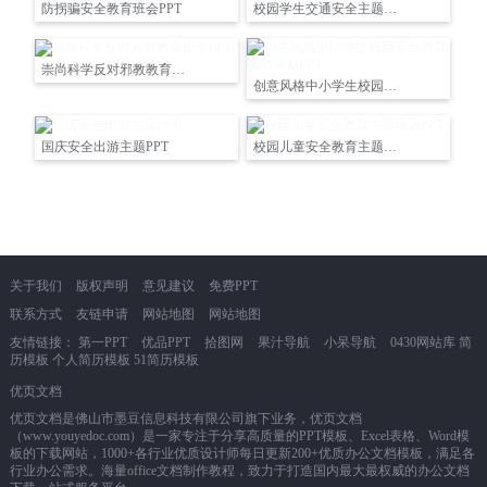
防拐骗安全教育班会PPT
校园学生交通安全主题课件PPT
崇尚科学反对邪教教育班会PPT
创意风格中小学生校园安全教育活动策划PPT
国庆安全出游主题PPT
校园儿童安全教育主题培训PPT
关于我们
版权声明
意见建议
免费PPT
联系方式
友链申请
网站地图
网站地图
友情链接：
第一PPT
优品PPT
拾图网
果汁导航
小呆导航
0430网站库
简
历模板
个人简历模板
51简历模板
优页文档
优页文档是佛山市墨豆信息科技有限公司旗下业务，优页文档
（www.youyedoc.com）是一家专注于分享高质量的PPT模板、Excel表格、Word模
板的下载网站，1000+各行业优质设计师每日更新200+优质办公文档模板，满足各
行业办公需求。海量office文档制作教程，致力于打造国内最大最权威的办公文档