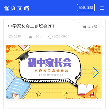
登录/注册
中学家长会主题班会PPT

点个赞



2248
1001
2021-09-14