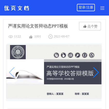
登录/注册
严谨实用论文答辩动态PPT模板

点个赞



1122
1001
2021-06-07