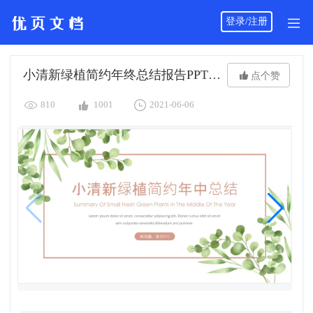
登录/注册
小清新绿植简约年终总结报告PPT模板

点个赞



810
1001
2021-06-06