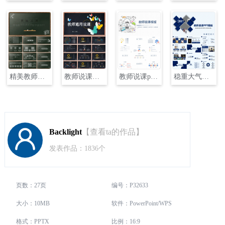
精美教师说课试讲教学通用PPT
教师说课教学设计公开课主题PPT
教师说课ppt模板PPT
稳重大气教师说课PPT模板
Backlight
【查看ta的作品】
发表作品：1836个
页数：27页
编号：P32633
大小：10MB
软件：PowerPoint/WPS
格式：PPTX
比例：16:9