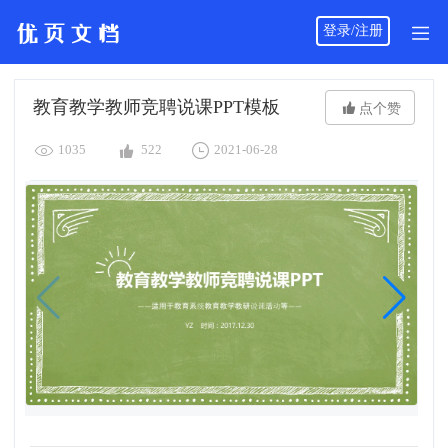
登录/注册
教育教学教师竞聘说课PPT模板

点个赞



1035
522
2021-06-28