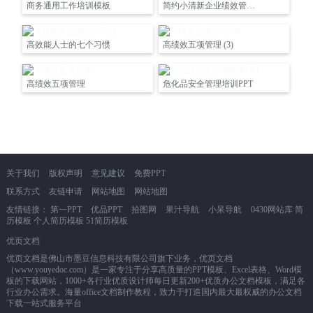
商务通用工作培训模板
简约小清新企业绩效管理培训
高效能人士的七个习惯
高绩效五项管理 (3)
高绩效五项管理
危化品安全管理培训PPT
关于我们
版权声明
意见建议
免费PPT
联系方式
友链申请
网站地图
网站地图
友情链接：
第一PPT
优品PPT
拾图网
果汁导航
小呆导航
0430网站库
简
历模板
个人简历模板
51简历模板
优页文档
优页文档是佛山市墨豆信息科技有限公司旗下业务，优页文档
（www.youyedoc.com）是一家专注于分享高质量的PPT模板、Excel表格、Word模
板的下载网站，1000+各行业优质设计师每日更新200+优质办公文档模板，满足各
行业办公需求。海量office文档制作教程，致力于打造国内最大最权威的办公文档
下载一站式服务平台