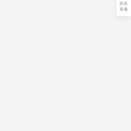
联系
客服
，优页文档（www.youyedoc.com）
l表格、Word模板的下载网站，1000+各行
板，满足各行业办公需求。海量office文档
办公文档下载一站式服务平台
m. All Rights Reserved.
粤ICP备
司