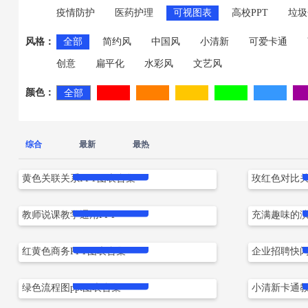
疫情防护
医药护理
可视图表
高校PPT
垃圾
风格：
全部
简约风
中国风
小清新
可爱卡通
创意
扁平化
水彩风
文艺风
颜色：
红色
橙色
黄色
绿色
蓝色
全部
综合
最新
最热
立即下载
黄色关联关系PPT图表合集
玫红色对比关
立即下载
教师说课教学通用PPT
充满趣味的演
立即下载
红黄色商务PPT图表合集
企业招聘快闪
立即下载
绿色流程图ppt图表合集
小清新卡通教