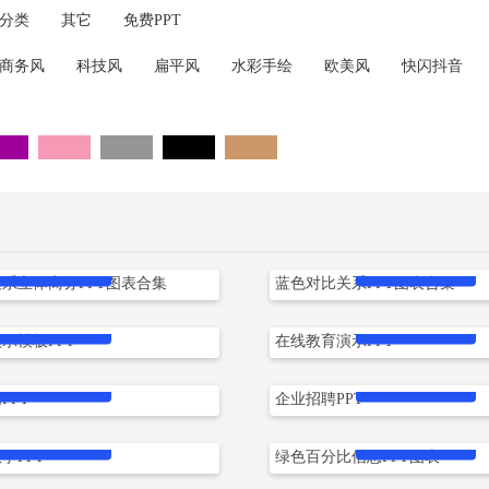
分类
其它
免费PPT
商务风
科技风
扁平风
水彩手绘
欧美风
快闪抖音
紫色
粉色
灰色
黑色
棕色
立即下载
立即下载
系立体商务PPT图表合集
蓝色对比关系PPT图表合集
立即下载
立即下载
示模板PPT
在线教育演示PPT
立即下载
立即下载
PPT
企业招聘PPT
立即下载
立即下载
学PPT
绿色百分比信息PPT图表