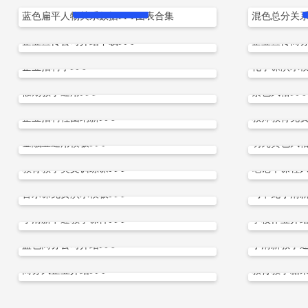
立即下载
蓝色扁平人物关系数据PPT图表合集
混色总分关系
企业宣传公司介绍下载PPT
企业宣传商务
立即下载
企业招聘季PPT
化学课演示模
立即下载
假期教学通用PPT
紫色风格PPT
立即下载
企业招聘社团纳新PPT
教师教育免费
立即下载
金融业通用模板PPT
明亮黄色风格
立即下载
教育教学英文训练课PPT
笔记本课程风
立即下载
音乐课免费演示模板PPT
马卡龙小清新
立即下载
小清新卡通教学课件PPT
学校作业介绍
立即下载
蓝色商务公司介绍PPT
小清新教学通
立即下载
商务风企业介绍PPT
教育教学糖果
立即下载