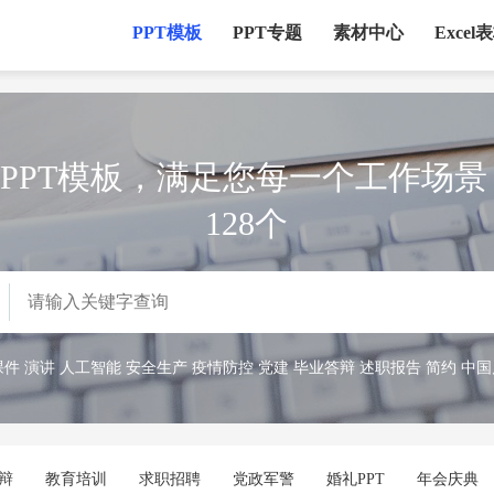
PPT模板
PPT专题
素材中心
Excel
 优质PPT模板，满足您每一个工作场
128个
课件
演讲
人工智能
安全生产
疫情防控
党建
毕业答辩
述职报告
简约
中国
辩
教育培训
求职招聘
党政军警
婚礼PPT
年会庆典