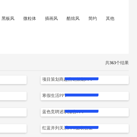
黑板风
微粒体
插画风
酷炫风
简约
其他
共
363
个结果
立即下载
项目策划商超营销策划PPT
立即下载
寒假生活PPT
立即下载
蓝色竞聘述职报告PPT
立即下载
红蓝并列关系PPT图表合集