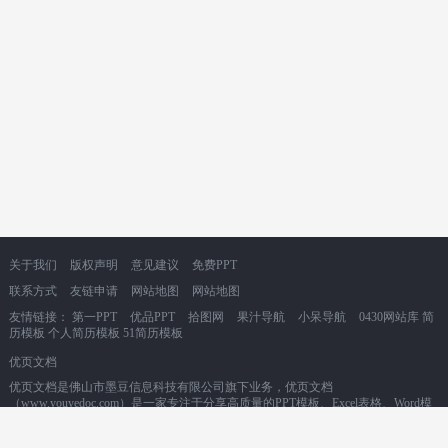
关于我们
版权声明
意见建议
免费PPT
联系方式
友链申请
网站地图
网站地图
友情链接：
第一PPT
优品PPT
拾图网
果汁导航
小呆导航
0430网站库
简
历模板
个人简历模板
51简历模板
优页文档
优页文档是佛山市墨豆信息科技有限公司旗下业务，优页文档
（www.youyedoc.com）是一家专注于分享高质量的PPT模板、Excel表格、Word模
板的下载网站，1000+各行业优质设计师每日更新200+优质办公文档模板，满足各
行业办公需求。海量office文档制作教程，致力于打造国内最大最权威的办公文档