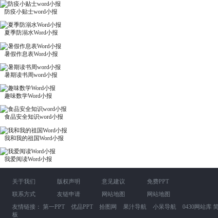
防疫小贴士word小报
夏季防溺水Word小报
暑假作息表Word小报
暑期读书周word小报
趣味数学Word小报
食品安全知识word小报
我和我的祖国Word小报
我爱阅读Word小报
关于我们
版权声明
意见建议
免费PPT
联系方式
友链申请
网站地图
网站地图
友情链接：
第一PPT
优品PPT
拾图网
果汁导航
小呆导航
0430网站库
板