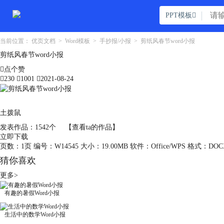
PPT模板

当前位置：
优页文档
>
Word模板
>
手抄报/小报
>
剪纸风春节word小报
剪纸风春节word小报

点个赞

230

1001

2021-08-24
土拨鼠
发表作品：1542个
【查看ta的作品】
立即下载
页数：1页
编号：W14545
大小：19.00MB
软件：Office/WPS
格式：DOC
猜你喜欢
更多>
有趣的暑假Word小报
生活中的数学Word小报