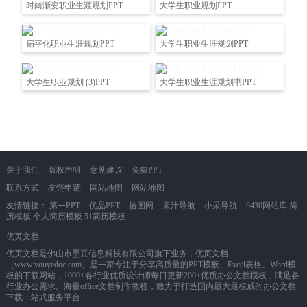
时尚渐变职业生涯规划PPT
大学生职业规划PPT
扁平化职业生涯规划PPT
大学生职业生涯规划PPT
大学生职业规划 (3)PPT
大学生职业生涯规划书PPT
关于我们
版权声明
意见建议
免费PPT
联系方式
友链申请
网站地图
网站地图
友情链接：
第一PPT
优品PPT
拾图网
果汁导航
小呆导航
0430网站库
简
历模板
个人简历模板
51简历模板
优页文档
优页文档是佛山市墨豆信息科技有限公司旗下业务，优页文档
（www.youyedoc.com）是一家专注于分享高质量的PPT模板、Excel表格、Word模
板的下载网站，1000+各行业优质设计师每日更新200+优质办公文档模板，满足各
行业办公需求。海量office文档制作教程，致力于打造国内最大最权威的办公文档
下载一站式服务平台