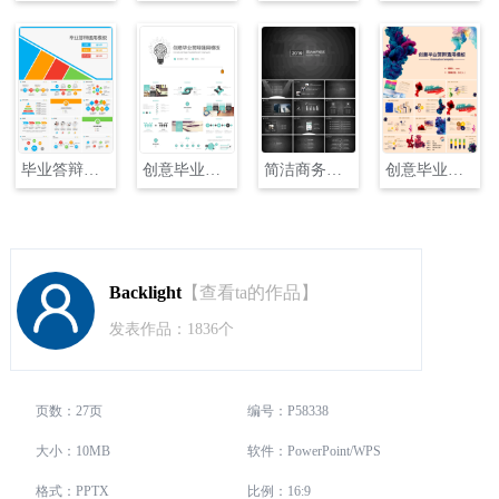
毕业答辩通用PPT模板
创意毕业答辩通用模板
简洁商务通用模板
创意毕业答辩通用模板
Backlight
【查看ta的作品】
发表作品：1836个
页数：27页
编号：P58338
大小：10MB
软件：PowerPoint/WPS
格式：PPTX
比例：16:9