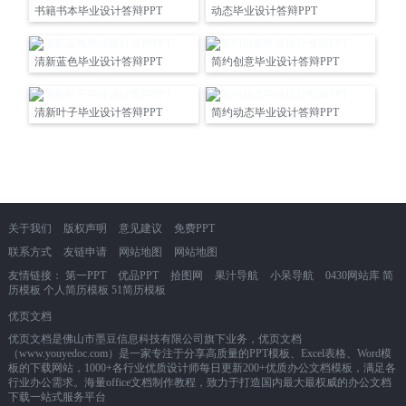
书籍书本毕业设计答辩PPT
动态毕业设计答辩PPT
清新蓝色毕业设计答辩PPT
简约创意毕业设计答辩PPT
清新叶子毕业设计答辩PPT
简约动态毕业设计答辩PPT
关于我们
版权声明
意见建议
免费PPT
联系方式
友链申请
网站地图
网站地图
友情链接：
第一PPT
优品PPT
拾图网
果汁导航
小呆导航
0430网站库
简
历模板
个人简历模板
51简历模板
优页文档
优页文档是佛山市墨豆信息科技有限公司旗下业务，优页文档
（www.youyedoc.com）是一家专注于分享高质量的PPT模板、Excel表格、Word模
板的下载网站，1000+各行业优质设计师每日更新200+优质办公文档模板，满足各
行业办公需求。海量office文档制作教程，致力于打造国内最大最权威的办公文档
下载一站式服务平台