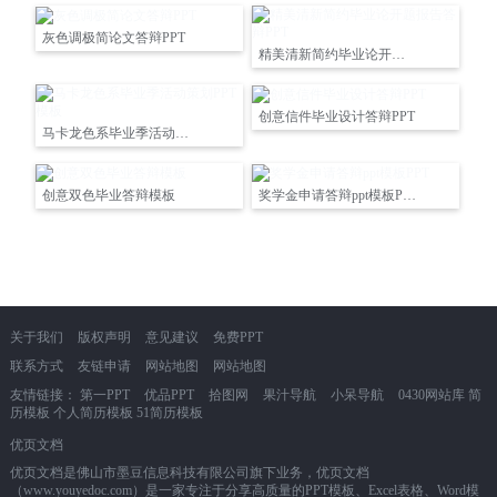
灰色调极简论文答辩PPT
精美清新简约毕业论开题报告答辩PPT
创意信件毕业设计答辩PPT
马卡龙色系毕业季活动策划PPT模板
创意双色毕业答辩模板
奖学金申请答辩ppt模板PPT
关于我们
版权声明
意见建议
免费PPT
联系方式
友链申请
网站地图
网站地图
友情链接：
第一PPT
优品PPT
拾图网
果汁导航
小呆导航
0430网站库
简
历模板
个人简历模板
51简历模板
优页文档
优页文档是佛山市墨豆信息科技有限公司旗下业务，优页文档
（www.youyedoc.com）是一家专注于分享高质量的PPT模板、Excel表格、Word模