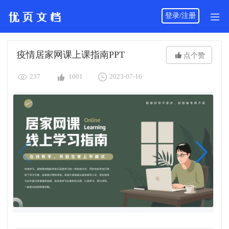
登录/注册
疫情居家网课上课指南PPT

点个赞



237
1001
2023-07-16