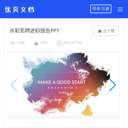
登录/注册
水彩竞聘述职报告PPT

点个赞



1100
1001
2023-07-16