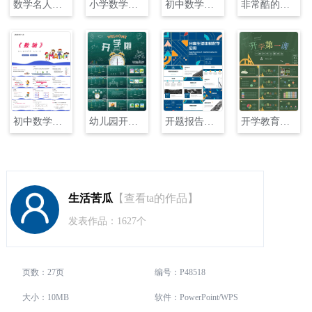
数学名人介绍课件PPT
小学数学人教版六年级下册《12在数轴上表示数》课件PPT
初中数学人教版八年级下册《171勾股定理：在数轴上表示无理数》课件PPT
非常酷的数学课PPT
初中数学人教版七年级上册122 《数轴》PPT
幼儿园开学教学课件PPT模板
开题报告毕业答辩数学专业商务几何
开学教育通用PPT
生活苦瓜
【查看ta的作品】
发表作品：1627个
页数：27页
编号：P48518
大小：10MB
软件：PowerPoint/WPS