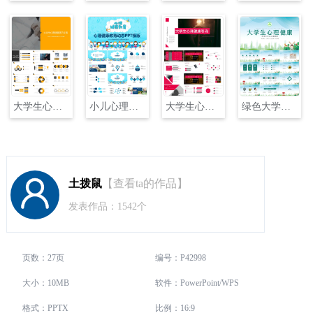
大学生心理健康主题演讲PPT
小儿心理健康教育动态模版PPT
大学生心理健康咨询主题演讲PPT
绿色大学生心理健康PPT
土拨鼠
【查看ta的作品】
发表作品：1542个
页数：27页
编号：P42998
大小：10MB
软件：PowerPoint/WPS
格式：PPTX
比例：16:9