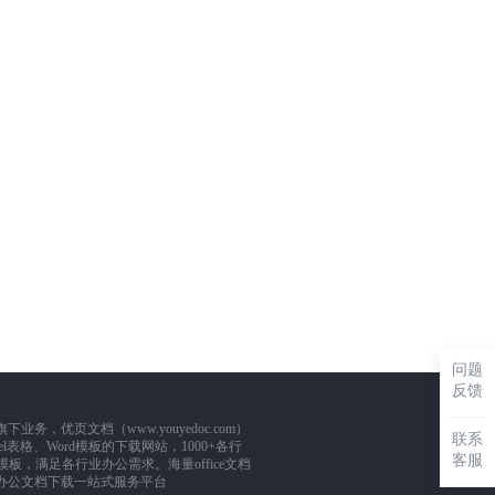
问题
反馈
，优页文档（www.youyedoc.com）
联系
l表格、Word模板的下载网站，1000+各行
客服
板，满足各行业办公需求。海量office文档
办公文档下载一站式服务平台