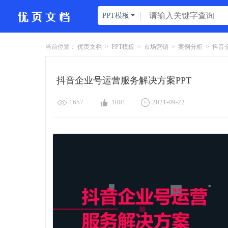
PPT模板

当前位置：
优页文档
>
PPT模板
>
市场营销
>
案例分析
>
抖音企
抖音企业号运营服务解决方案PPT



1657
1001
2021-09-22