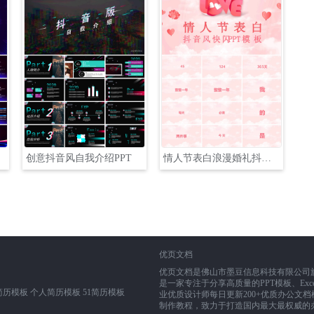
创意抖音风自我介绍PPT
情人节表白浪漫婚礼抖音风快闪ppt
优页文档
优页文档是佛山市墨豆信息科技有限公司旗下业务
是一家专注于分享高质量的PPT模板、Exce
简历模板
个人简历模板
51简历模板
业优质设计师每日更新200+优质办公文档模
制作教程，致力于打造国内最大最权威的