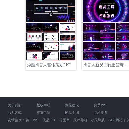
炫酷抖音风营销策划PPT
抖音风新员工转正答辩转正汇报PPT
关于我们
版权声明
意见建议
免费PPT
联系方式
友链申请
网站地图
网站地图
友情链接：
第一PPT
优品PPT
拾图网
果汁导航
小呆导航
0430网站库