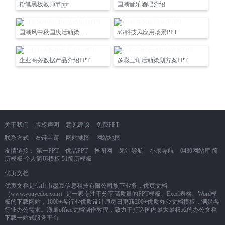
粉笔黑板教师节ppt
国潮音乐酒吧介绍
国潮风中秋国庆活动策划PPT
5G科技风应用场景PPT
企业商务数据产品介绍PPT
多彩三角活动策划方案PPT
关于我们
版权声明
意见建议
免费PPT
联系方式
友链申请
网站地图
网站地图
友情链接：
第一PPT
优品PPT
拾图网
果汁导航
小呆导航
0430网站库
简
历模板
个人简历模板
51简历模板
优页文档
优页文档是佛山市墨豆信息科技有限公司旗下业务，优页文档
（www.youyedoc.com）是一家专注于分享高质量的PPT模板、Excel表格、Word模
板的下载网站，1000+各行业优质设计师每日更新200+优质办公文档模板，满足各
行业办公需求。海量office文档制作教程，致力于打造国内最大最权威的办公文档
下载一站式服务平台