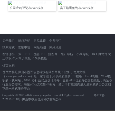
公司应聘登记表excel模板
员工培训签到表excel模板
关于我们
版权声明
意见建议
免费PPT
联系方式
友链申请
网站地图
网站地图
友情链接：
第一PPT
优品PPT
拾图网
果汁导航
小呆导航
0430网站库
简
历模板
个人简历模板
51简历模板
优页文档
优页文档是佛山市墨豆信息科技有限公司旗下业务，优页文档
（www.youyedoc.com）是一家专注于分享高质量的PPT模板、Excel表格、Word模
板的下载网站，1000+各行业优质设计师每日更新200+优质办公文档模板，满足各
行业办公需求。海量office文档制作教程，致力于打造国内最大最权威的办公文档
下载一站式服务平台
Copyright © 2021-2026 www.youyedoc.com. All Rights Reserved.
粤ICP备
2021116258号
-佛山市墨豆信息科技有限公司
本站所有文档资源来源于互联网或作者上传，仅供学习研究使用，版权归作者所