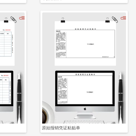
立即下载
原始报销凭证粘贴单