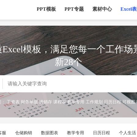
PPT模板
PPT专题
素材中心
Excel
 优质Excel模板，满足您每一个工作
新28个

词：
工资表
财务单据
进销存
课程表
教学专用
工作规划
日历日程
可视图
立即下载
立即下载
客服
仓储购销
数据图表
教学专用
日历日程
个人生活