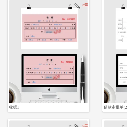
立即下载
收据1
借款审批单(2