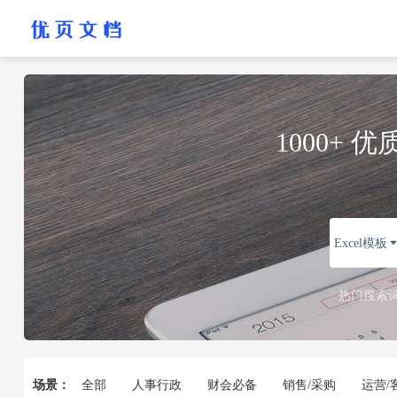
1000+
Excel模板
热门搜索
立即下载
场景：
全部
人事行政
财会必备
销售/采购
运营/