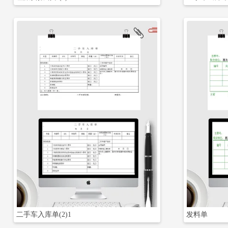
立即下载
二手车入库单(2)1
发料单