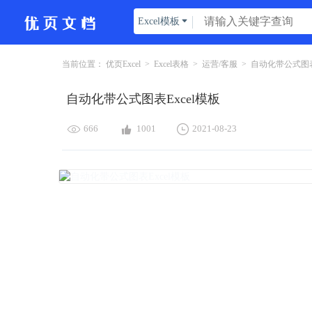
Excel模板

当前位置：
优页Excel
>
Excel表格
>
运营/客服
>
自动化带公式图表E
自动化带公式图表Excel模板



666
1001
2021-08-23